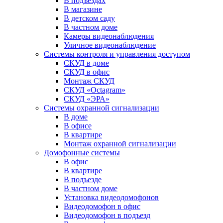
В подъездах
В магазине
В детском саду
В частном доме
Камеры видеонаблюдения
Уличное видеонаблюдение
Системы контроля и управления доступом
СКУД в доме
СКУД в офис
Монтаж СКУД
СКУД «Octagram»
СКУД «ЭРА»
Системы охранной сигнализации
В доме
В офисе
В квартире
Монтаж охранной сигнализации
Домофонные системы
В офис
В квартире
В подъезде
В частном доме
Установка видеодомофонов
Видеодомофон в офис
Видеодомофон в подъезд