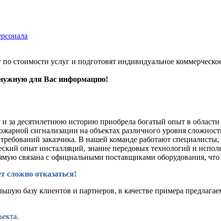
ерсонала
по стоимости услуг и подготовят индивидуальное коммерческо
 нужную для Вас информацию!
у и за десятилетнюю историю приобрела богатый опыт в области
ожарной сигнализации на объектах различного уровня сложност
м требований заказчика. В нашей команде работают специалист
ический опыт инсталляций, знание передовых технологий и исп
ямую связана с официальными поставщиками оборудования, что 
ет сложно отказаться!
льшую базу клиентов и партнеров, в качестве примера предлага
ъекта.