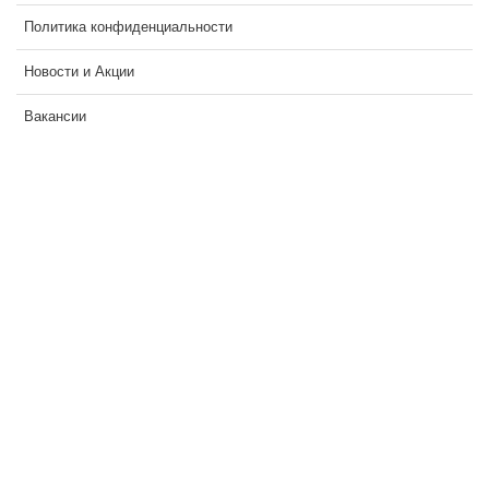
Политика конфиденциальности
Новости и Акции
Вакансии
СИСТЕМЫ ВИДЕОНАБЛЮДЕНИЯ
СИСТЕМЫ КОНТРОЛЯ
И УПРАВЛЕНИЯ ДОСТУПОМ
СИСТЕМЫ ОХРАННОЙ
СИГНАЛИЗАЦИИ
ДОМОФОННЫЕ СИСТЕМЫ
УСТАНОВКА ВИДЕОДОМОФОНОВ