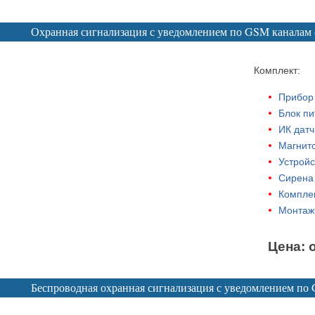
Охранная сигнализация с уведомлением по GSM каналам 
Комплект:
Прибор
Блок пи
ИК датч
Магнито
Устройс
Сирена 
Комплек
Монтаж
Цена: 
Беспроводная охранная сигнализация с уведомлением по