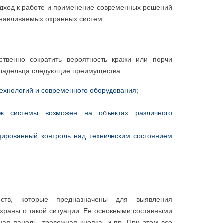
одход к работе и применение современных решений
анавливаемых охранных систем.
ственно сократить вероятность кражи или порчи
владельца следующие преимущества:
ехнологий и современного оборудования;
аж системы возможен на объектах различного
цированный контроль над техническим состоянием
йств, которые предназначены для выявления
храны о такой ситуации. Ее основными составными
ая панель, тревожная кнопка, и пр. При этом все