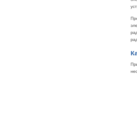
ус
Пр
эл
ра
ра
К
Пр
нес