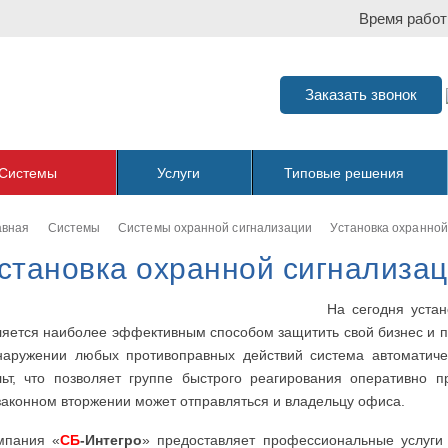
Время работ
Заказать звонок
Системы
Услуги
Типовые решения
авная
Системы
Системы охранной сигнализации
Установка охранной
становка охранной сигнализац
На сегодня уста
ляется наиболее эффективным способом защитить свой бизнес и 
наружении любых противоправных действий система автоматиче
льт, что позволяет группе быстрого реагирования оперативно 
законном вторжении может отправляться и владельцу офиса.
мпания «
СБ
-Интегро
» предоставляет профессиональные услуги