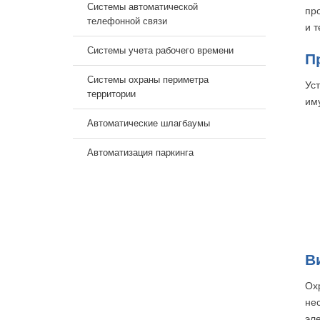
Системы автоматической
пр
телефонной связи
и 
Системы учета рабочего времени
П
Системы охраны периметра
Ус
территории
им
Автоматические шлагбаумы
Автоматизация паркинга
В
Ох
не
эл