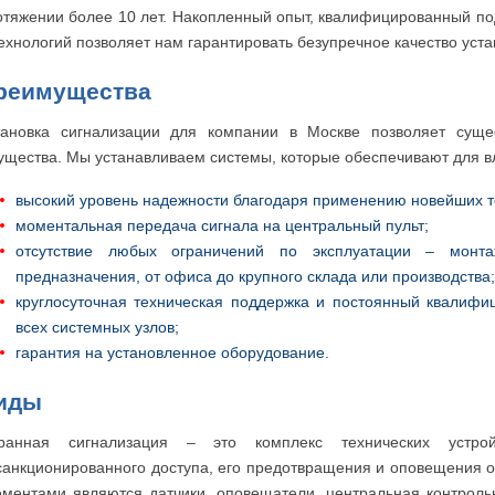
отяжении более 10 лет. Накопленный опыт, квалифицированный п
технологий позволяет нам гарантировать безупречное качество уст
реимущества
тановка сигнализации для компании в Москве позволяет суще
ущества. Мы устанавливаем системы, которые обеспечивают для 
высокий уровень надежности благодаря применению новейших т
моментальная передача сигнала на центральный пульт;
отсутствие любых ограничений по эксплуатации – монт
предназначения, от офиса до крупного склада или производства;
круглосуточная техническая поддержка и постоянный квалифи
всех системных узлов;
гарантия на установленное оборудование.
иды
ранная сигнализация – это комплекс технических устро
санкционированного доступа, его предотвращения и оповещения о
ементами являются датчики, оповещатели, центральная контрольн