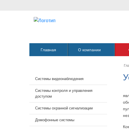
Главная
О компании
Гл
У
Системы видеонаблюдения
Системы контроля и управления
яв
доступом
об
Системы охранной сигнализации
пу
не
Домофонные системы
Ко