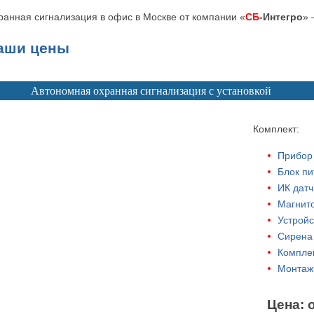
ранная сигнализация в офис в Москве от компании «
СБ
-Интегро
» 
аши цены
Автономная охранная сигнализация с установкой
Комплект:
Прибор 
Блок пи
ИК датч
Магнито
Устройс
Сирена 
Комплек
Монтаж
Цена: 