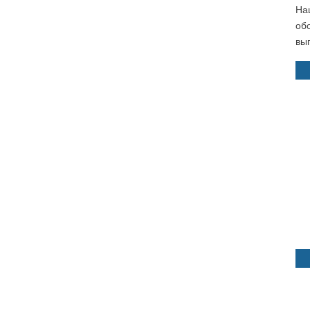
На
об
выг