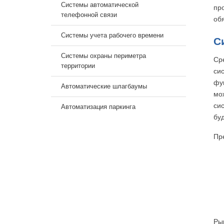
Системы автоматической
пр
телефонной связи
об
Системы учета рабочего времени
С
Системы охраны периметра
Ср
территории
си
фу
Автоматические шлагбаумы
мо
си
Автоматизация паркинга
бу
Пр
Ры