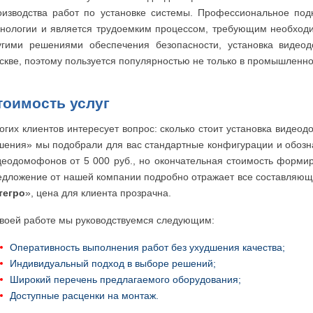
оизводства работ по установке системы. Профессиональное по
хнологии и является трудоемким процессом, требующим необходи
угими решениями обеспечения безопасности, установка видео
скве, поэтому пользуется популярностью не только в промышленно
тоимость услуг
огих клиентов интересует вопрос: сколько стоит установка виде
шения» мы подобрали для вас стандартные конфигурации и обозна
деодомофонов от 5 000 руб., но окончательная стоимость форми
едложение от нашей компании подробно отражает все составляющие
тегро
», цена для клиента прозрачна.
своей работе мы руководствуемся следующим:
Оперативность выполнения работ без ухудшения качества;
Индивидуальный подход в выборе решений;
Широкий перечень предлагаемого оборудования;
Доступные расценки на монтаж.