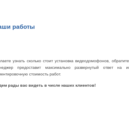
аши работы
лаете узнать сколько стоит установка видеодомофонов, обрати
неджер предоставит максимально развернутый ответ на и
иентировочную стоимость работ.
дем рады вас видеть в числе наших клиентов!
МЫ КОНТРОЛЯ
ДОМОФОННЫЕ СИСТЕМЫ
АВЛЕНИЯ ДОСТУПОМ
В офис
доме
В квартиру