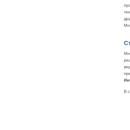
пр
те
др
Мо
С
Мн
ре
ви
пр
Ин
В 