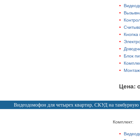
Видеод
Вызывна
Контрол
Считыва
Кнопка 
Электро
Доводчи
Блок пи
Комплек
Монтаж
Цена: 
Видеодомофон для четырех квартир, СКУД на тамбурную 
Комплект:
Видеод