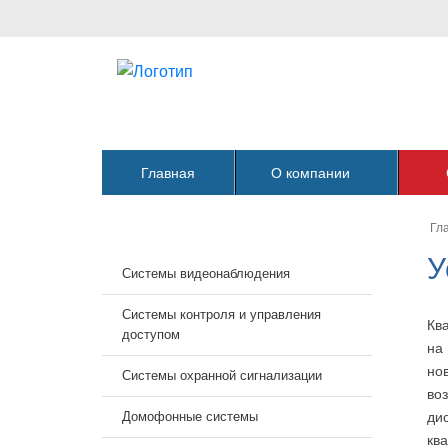
Главная
О компании
Гл
У
Системы видеонаблюдения
Системы контроля и управления
Кв
доступом
на
но
Системы охранной сигнализации
во
Домофонные системы
ди
кв