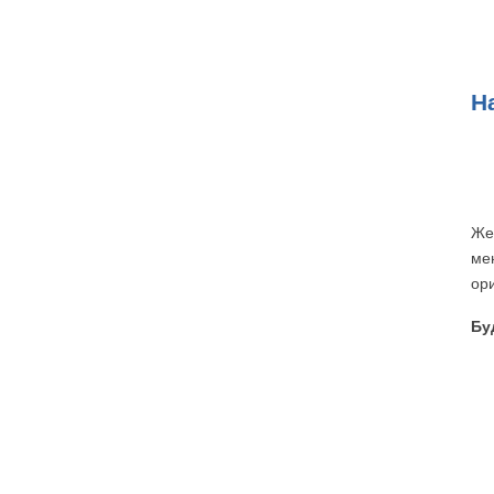
Н
Же
ме
ор
Бу
СИСТЕМЫ ВИДЕОНАБЛЮДЕНИЯ
СИСТЕ
И УПР
В кафе
СКУД в 
В офисе