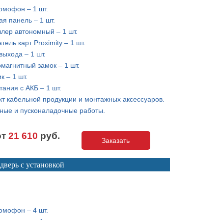
омофон – 1 шт.
я панель – 1 шт.
лер автономный – 1 шт.
тель карт Proximity – 1 шт.
выхода – 1 шт.
магнитный замок – 1 шт.
к – 1 шт.
тания с АКБ – 1 шт.
т кабельной продукции и монтажных аксессуаров.
ные и пусконаладочные работы.
от
21 610
руб.
Заказать
дверь с установкой
омофон – 4 шт.