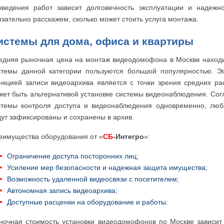
оведения работ зависит долговечность эксплуатации и надеж
язательно расскажем, сколько может стоить услуга монтажа.
истемы для дома, офиса и квартиры
едняя рыночная цена на монтаж видеодомофона в Москве находи
стемы данной категории пользуются большой популярностью. Э
нкцией записи видеоархива является с точки зрения средних 
жет быть альтернативой установке системы видеонаблюдения. Сог
стемы контроля доступа и видеонаблюдения одновременно, люб
дут зафиксированы и сохранены в архив.
еимущества оборудования от «
СБ
-Интегро
»:
Ограничение доступа посторонних лиц;
Усиление мер безопасности и надежная защита имущества;
Возможность удаленной видеосвязи с посетителем;
Автономная запись видеоархива;
Доступные расценки на оборудование и работы.
ночная стоимость установки видеодомофонов по Москве зависит 