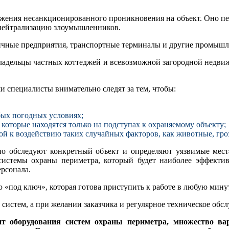
ужения несанкционированного проникновения на объект. Оно пер
 нейтрализацию злоумышленников.
ичные предприятия, транспортные терминалы и другие промышл
ладельцы частных коттеджей и всевозможной загородной недвиж
 специалисты внимательно следят за тем, чтобы:
бых погодных условиях;
которые находятся только на подступах к охраняемому объекту;
й к воздействию таких случайных факторов, как животные, грозо
о обследуют конкретный объект и определяют уязвимые мест
системы охраны периметра, который будет наиболее эффектив
ерсонала.
 «под ключ», которая готова приступить к работе в любую мину
истем, а при желании заказчика и регулярное техническое обс
нт оборудования систем охраны периметра, множество ва