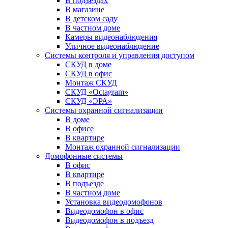
В подъездах
В магазине
В детском саду
В частном доме
Камеры видеонаблюдения
Уличное видеонаблюдение
Системы контроля и управления доступом
СКУД в доме
СКУД в офис
Монтаж СКУД
СКУД «Octagram»
СКУД «ЭРА»
Системы охранной сигнализации
В доме
В офисе
В квартире
Монтаж охранной сигнализации
Домофонные системы
В офис
В квартире
В подъезде
В частном доме
Установка видеодомофонов
Видеодомофон в офис
Видеодомофон в подъезд