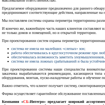
максимальной ответственностью.
Предлагаемое оборудование предназначено для раннего обнар
предпринимают соответствующие действия, направленные на
Мы поставляем системы охраны периметра территориина разл
И конечно же, важнейшую часть наших клиентов составляют в
не только домов и помещений, но и открытой территории.
При проектировании систем охраны периметра территориинаши
система не имела ни малейших «слепых» зон;
работа обеспечивалась в круглосуточном режиме при лю
обеспечивалась возможность заметить злоумышленников, 
система не имела ложных срабатываний и была устойчиво
При проектировании системы наши специалисты внимательн
заказчика вырабатываются рекомендации, касающиеся типа 
оборудования, монтаж, пуско-наладочные работы и обучение п
Важно отметить, что клиент получает систему, смонтированную
Фирма осуществляет гарантийное обслуживание поставленных с
Компания «
СБ
-Интегро» предлагает широкий ассортиме