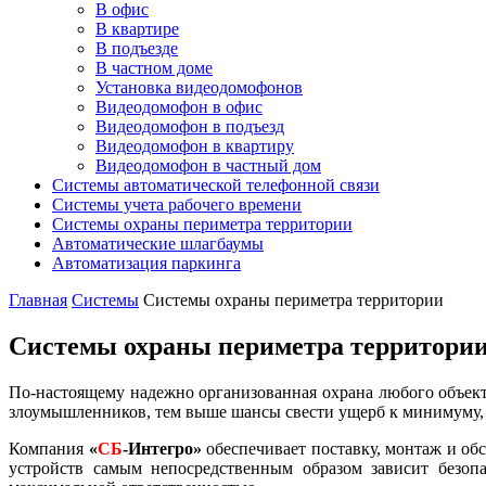
В офис
В квартире
В подъезде
В частном доме
Установка видеодомофонов
Видеодомофон в офис
Видеодомофон в подъезд
Видеодомофон в квартиру
Видеодомофон в частный дом
Системы автоматической телефонной связи
Системы учета рабочего времени
Системы охраны периметра территории
Автоматические шлагбаумы
Автоматизация паркинга
Главная
Системы
Системы охраны периметра территории
Системы охраны периметра территори
По-настоящему надежно организованная охрана любого объект
злоумышленников, тем выше шансы свести ущерб к минимуму, л
Компания
«
СБ
-Интегро»
обеспечивает поставку, монтаж и об
устройств самым непосредственным образом зависит безоп