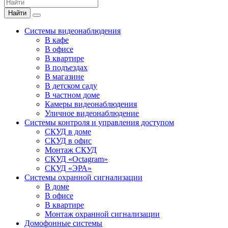
Найти
Системы видеонаблюдения
В кафе
В офисе
В квартире
В подъездах
В магазине
В детском саду
В частном доме
Камеры видеонаблюдения
Уличное видеонаблюдение
Системы контроля и управления доступом
СКУД в доме
СКУД в офис
Монтаж СКУД
СКУД «Octagram»
СКУД «ЭРА»
Системы охранной сигнализации
В доме
В офисе
В квартире
Монтаж охранной сигнализации
Домофонные системы