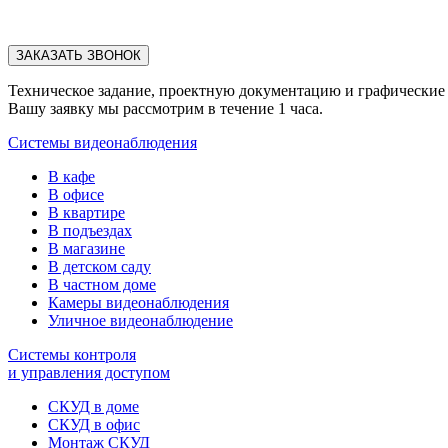
Техническое задание, проектную документацию и графические ф
Вашу заявку мы рассмотрим в течение 1 часа.
Системы видеонаблюдения
В кафе
В офисе
В квартире
В подъездах
В магазине
В детском саду
В частном доме
Камеры видеонаблюдения
Уличное видеонаблюдение
Системы контроля
и управления доступом
СКУД в доме
СКУД в офис
Монтаж СКУД