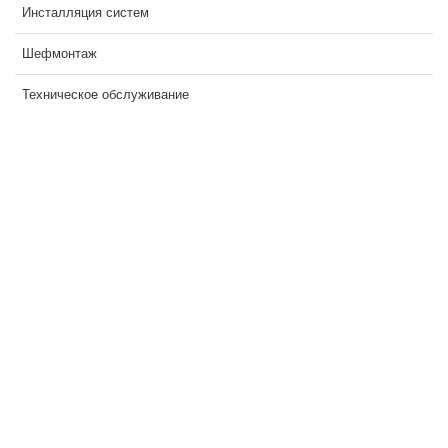
Инсталляция систем
Шефмонтаж
Техническое обслуживание
СИСТЕМЫ ВИДЕОНАБЛЮДЕНИЯ
СИСТЕМЫ КОНТРОЛЯ
И УПРАВЛЕНИЯ ДОСТУПОМ
СИСТЕМЫ ОХРАННОЙ
СИГНАЛИЗАЦИИ
ДОМОФОННЫЕ СИСТЕМЫ
УСТАНОВКА ВИДЕОДОМОФОНОВ