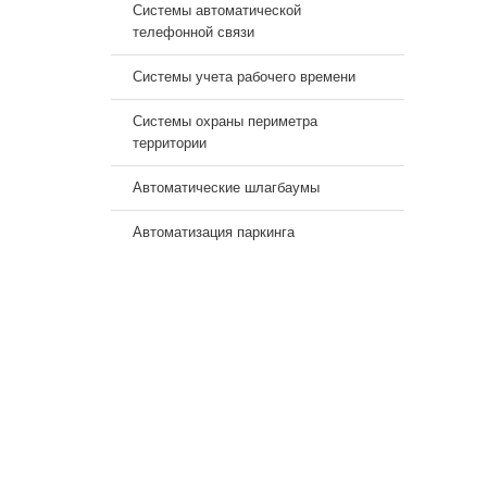
Системы автоматической
телефонной связи
Системы учета рабочего времени
Системы охраны периметра
территории
Автоматические шлагбаумы
Автоматизация паркинга
СИСТЕМЫ ВИДЕОНАБЛЮДЕНИЯ
СИСТЕ
И УПР
В кафе
СКУД в 
В офисе
СКУД в
В квартире