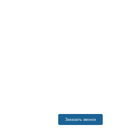
СИСТЕМЫ ОХРАНЫ ПЕРИМЕТРА
ТЕРРИТОРИИ
ОВ
ТИПОВЫЕ РЕШЕНИЯ И ЦЕНЫ
НОВОСТИ И АКЦИИ
ии материалов с сайта ссылка на источник обязательна.
495) 226 19 35
Заказать звонок
nfo@sb-integro.ru