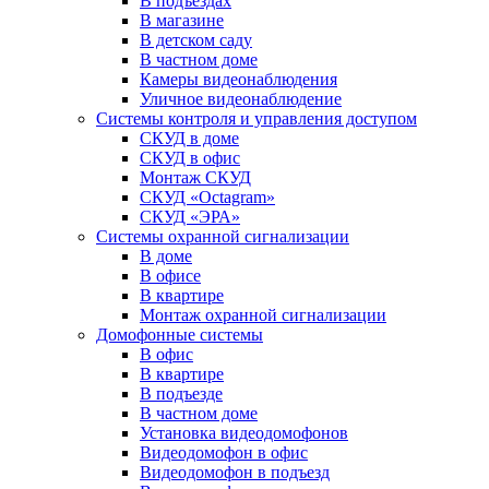
В подъездах
В магазине
В детском саду
В частном доме
Камеры видеонаблюдения
Уличное видеонаблюдение
Системы контроля и управления доступом
СКУД в доме
СКУД в офис
Монтаж СКУД
СКУД «Octagram»
СКУД «ЭРА»
Системы охранной сигнализации
В доме
В офисе
В квартире
Монтаж охранной сигнализации
Домофонные системы
В офис
В квартире
В подъезде
В частном доме
Установка видеодомофонов
Видеодомофон в офис
Видеодомофон в подъезд