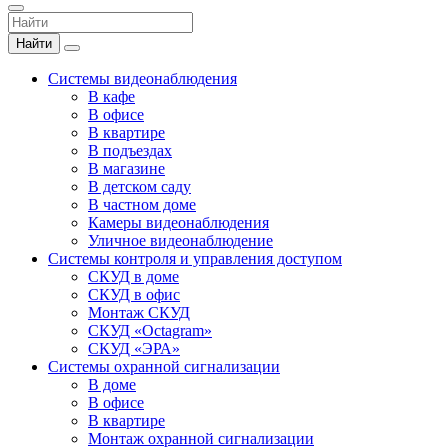
Найти
Системы видеонаблюдения
В кафе
В офисе
В квартире
В подъездах
В магазине
В детском саду
В частном доме
Камеры видеонаблюдения
Уличное видеонаблюдение
Системы контроля и управления доступом
СКУД в доме
СКУД в офис
Монтаж СКУД
СКУД «Octagram»
СКУД «ЭРА»
Системы охранной сигнализации
В доме
В офисе
В квартире
Монтаж охранной сигнализации