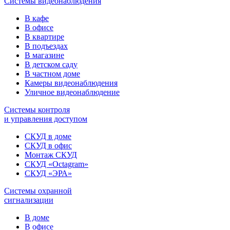
Системы видеонаблюдения
В кафе
В офисе
В квартире
В подъездах
В магазине
В детском саду
В частном доме
Камеры видеонаблюдения
Уличное видеонаблюдение
Системы контроля
и управления доступом
СКУД в доме
СКУД в офис
Монтаж СКУД
СКУД «Octagram»
СКУД «ЭРА»
Системы охранной
сигнализации
В доме
В офисе